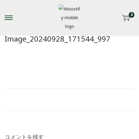
0
S
S
k
k
Image_20240928_171544_997
i
i
p
p
t
t
o
o
n
c
a
o
v
n
i
t
g
e
a
n
t
t
i
コメントを残す