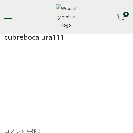
0
S
S
k
k
cubreboca ura111
i
i
p
p
t
t
o
o
n
c
a
o
v
n
i
t
g
e
a
n
t
t
i
コメントを残す