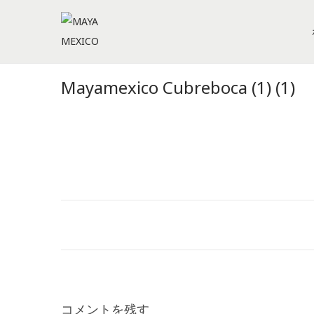
S
S
k
k
i
i
Mayamexico Cubreboca (1) (1)
p
p
t
t
o
o
n
c
a
o
v
n
i
t
g
e
a
n
t
t
i
コメントを残す