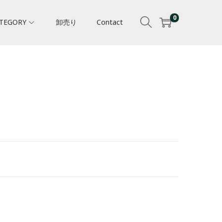
0
TEGORY
卸売り
Contact