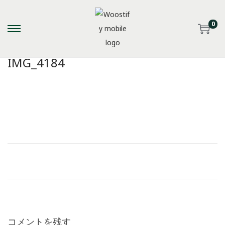
0
S
S
k
k
IMG_4184
i
i
p
p
t
t
o
o
n
c
a
o
v
n
i
t
g
e
a
n
t
t
i
コメントを残す