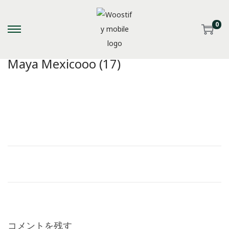
0
S
S
k
k
Maya Mexicooo (17)
i
i
p
p
t
t
o
o
n
c
a
o
v
n
i
t
g
e
a
n
t
t
i
コメントを残す