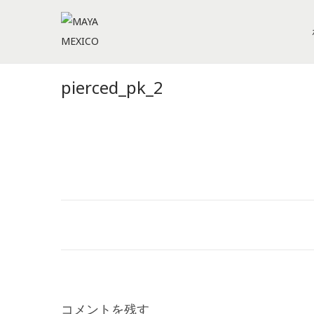
S
S
k
k
i
i
pierced_pk_2
p
p
t
t
o
o
n
c
a
o
v
n
i
t
g
e
a
n
t
t
i
コメントを残す