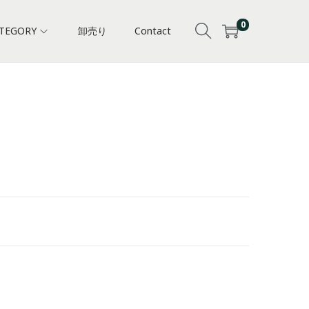
0
TEGORY
卸売り
Contact