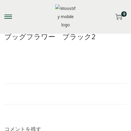
0
S
S
k
k
ブッグフラワー ブラック2
i
i
p
p
t
t
o
o
n
c
a
o
v
n
i
t
g
e
a
n
t
t
i
コメントを残す