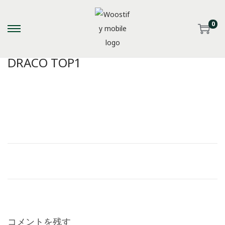
0
S
S
k
k
DRACO TOP1
i
i
p
p
t
t
o
o
n
c
a
o
v
n
i
t
g
e
a
n
t
t
i
コメントを残す