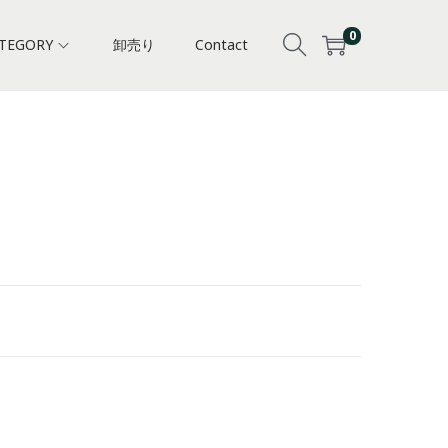
0
TEGORY
卸売り
Contact