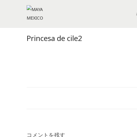
S
S
k
k
i
i
Princesa de cile2
p
p
t
t
o
o
n
c
a
o
v
n
i
t
g
e
a
n
t
t
i
コメントを残す