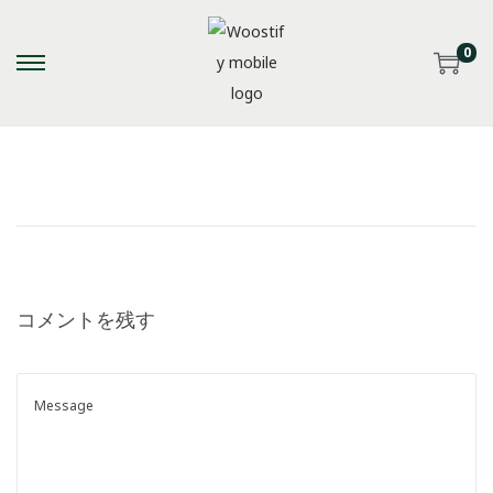
0
S
S
k
k
i
i
p
p
t
t
o
o
n
c
a
o
コメントを残す
v
n
i
t
g
e
a
n
t
t
i