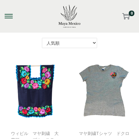
0
S
S
k
k
i
i
p
p
t
t
o
o
n
c
a
o
v
n
i
t
g
e
a
n
t
t
i
ウィピル マヤ刺繍 大
マヤ刺繍Tシャツ ドクロ