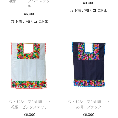
花柄 ブルーステッ
o
¥
4,000
チ
n
お買い物カゴに追加
¥
6,000
お買い物カゴに追加
ウィピル マヤ刺繍 小
ウィピル マヤ刺繍 小
花柄 ピンクステッチ
花柄 ブラック
¥
6,000
¥
6,000