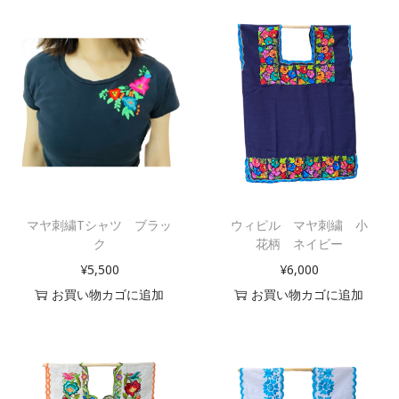
マヤ刺繍Tシャツ ブラッ
ウィピル マヤ刺繍 小
ク
花柄 ネイビー
¥
5,500
¥
6,000
お買い物カゴに追加
お買い物カゴに追加