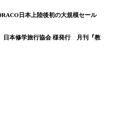
DRACO日本上陸後初の大規模セール
】日本修学旅行協会 様発行 月刊『教
』