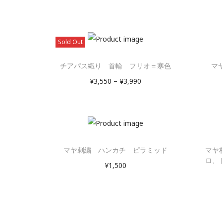
Sold Out
チアパス織り 首輪 フリオ＝寒色
マ
¥
3,550
–
¥
3,990
オプションを選択
マヤ刺繍 ハンカチ ピラミッド
マヤ
ロ、
¥
1,500
お買い物カゴに追加