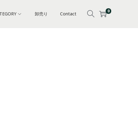
0
TEGORY
卸売り
Contact