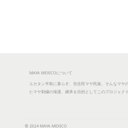
MAYA MEXICOについて
ユカタン半島に暮らす、先住民マヤ民族。そんなマヤ
たマヤ刺繍の保護、継承を目的としてこのプロジェク
© 2024 MAYA MEXICO