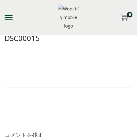
0
S
S
k
k
DSC00015
i
i
p
p
t
t
o
o
n
c
a
o
v
n
i
t
g
e
a
n
t
t
i
コメントを残す