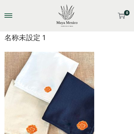
0
S
S
k
k
名称未設定 1
i
i
p
p
t
t
o
o
n
c
a
o
v
n
i
t
g
e
a
n
t
t
i