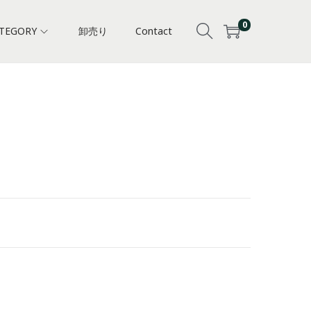
0
TEGORY
卸売り
Contact