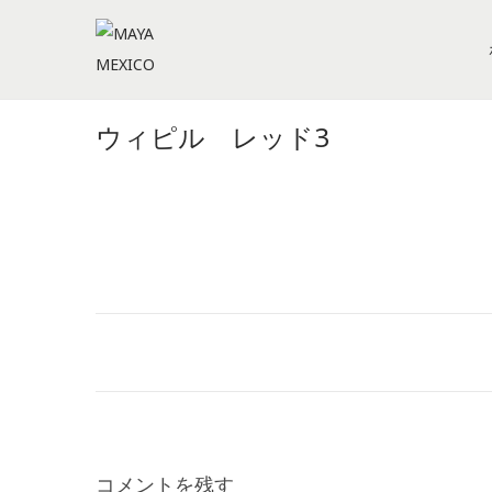
S
S
k
k
i
i
ウィピル レッド3
p
p
t
t
o
o
n
c
a
o
v
n
i
t
g
e
a
n
t
t
i
コメントを残す