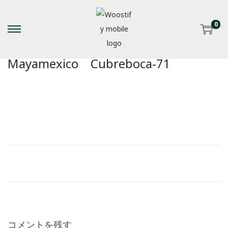
0
S
S
k
k
Mayamexico Cubreboca-71
i
i
p
p
t
t
o
o
n
c
a
o
v
n
i
t
g
e
a
n
t
t
i
コメントを残す