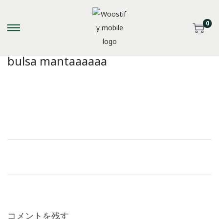
0
S
S
k
k
bulsa mantaaaaaa
i
i
p
p
t
t
o
o
n
c
a
o
v
n
i
t
g
e
a
n
t
t
i
コメントを残す