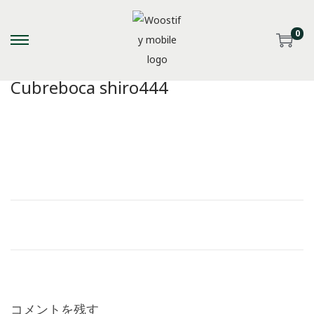
0
S
S
k
k
Cubreboca shiro444
i
i
p
p
t
t
o
o
n
c
a
o
v
n
i
t
g
e
a
n
t
t
i
コメントを残す