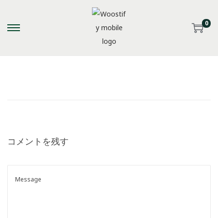
0
S
S
k
k
i
i
p
p
t
t
o
o
n
c
a
o
コメントを残す
v
n
i
t
g
e
a
n
t
t
i