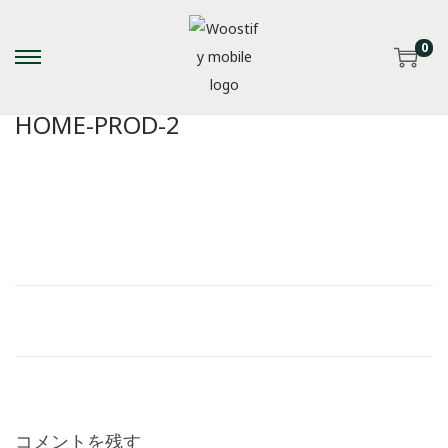
0
S
S
k
k
HOME-PROD-2
i
i
p
p
t
t
o
o
n
c
a
o
v
n
i
t
g
e
a
n
t
t
i
コメントを残す