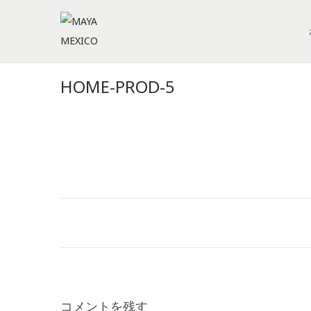
S
S
k
k
i
i
HOME-PROD-5
p
p
t
t
o
o
n
c
a
o
v
n
i
t
g
e
a
n
t
t
i
コメントを残す