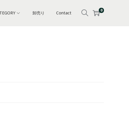
0
TEGORY
卸売り
Contact