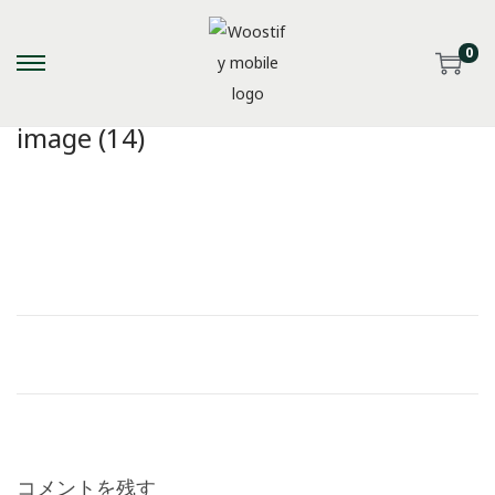
0
S
S
k
k
image (14)
i
i
p
p
t
t
o
o
n
c
a
o
v
n
i
t
g
e
a
n
t
t
i
コメントを残す