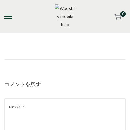
0
S
S
k
k
i
i
p
p
t
t
o
o
n
c
a
o
コメントを残す
v
n
i
t
g
e
a
n
t
t
i