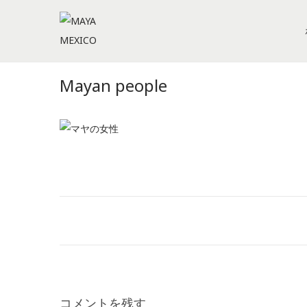
S
S
k
k
i
i
Mayan people
p
p
t
t
o
o
n
c
a
o
v
n
i
t
g
e
a
n
t
t
i
コメントを残す