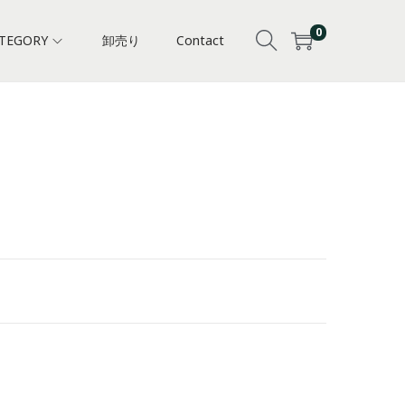
0
TEGORY
卸売り
Contact