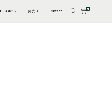
0
TEGORY
卸売り
Contact