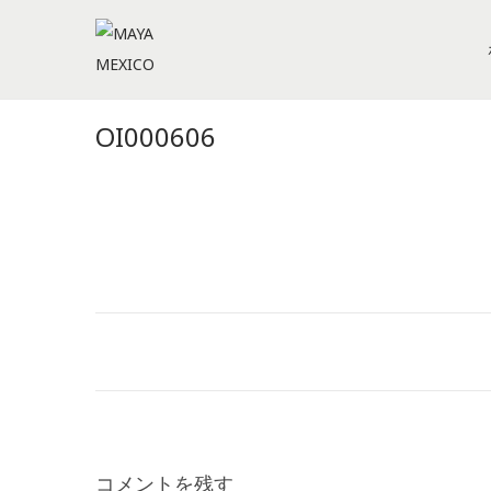
S
S
k
k
i
i
OI000606
p
p
t
t
o
o
n
c
a
o
v
n
i
t
g
e
a
n
t
t
i
コメントを残す