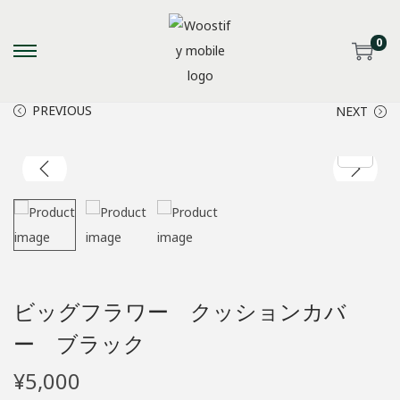
0
S
S
k
k
PREVIOUS
NEXT
i
i
p
p
t
t
o
o
n
c
a
o
v
n
i
t
ビッグフラワー クッションカバ
g
e
a
n
ー ブラック
t
t
¥
5,000
i