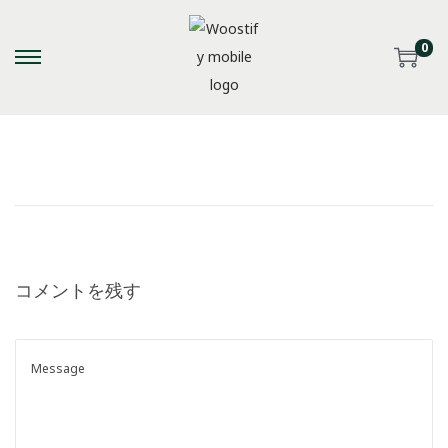
0
S
S
k
k
i
i
p
p
t
t
o
o
n
c
a
o
コメントを残す
v
n
i
t
g
e
a
n
t
t
i