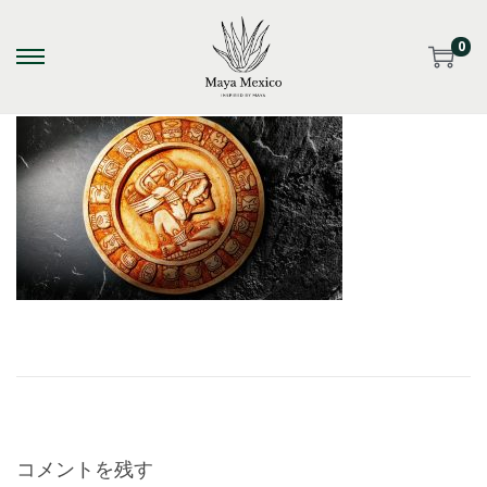
0
S
S
k
k
i
i
p
p
t
t
o
o
n
c
a
o
v
n
i
t
g
e
a
n
t
t
i
コメントを残す