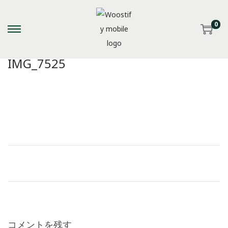
0
S
S
k
k
IMG_7525
i
i
p
p
t
t
o
o
n
c
a
o
v
n
i
t
g
e
a
n
t
t
i
コメントを残す