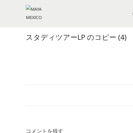
S
S
k
k
i
i
スタディツアーLP のコピー (4)
p
p
t
t
o
o
n
c
a
o
v
n
i
t
g
e
a
n
t
t
i
コメントを残す