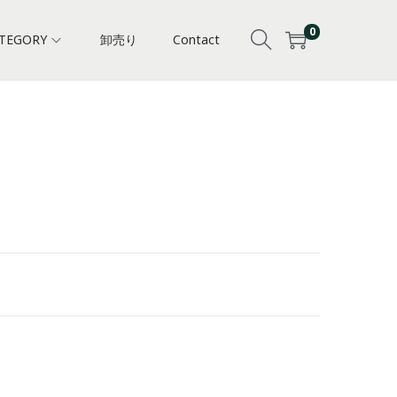
0
TEGORY
卸売り
Contact